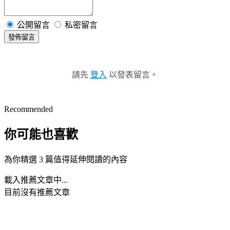
公開留言
私密留言
發佈留言
請先
登入
以發表留言。
Recommended
你可能也喜歡
為你精選 3 篇值得延伸閱讀的內容
載入推薦文章中...
目前沒有推薦文章