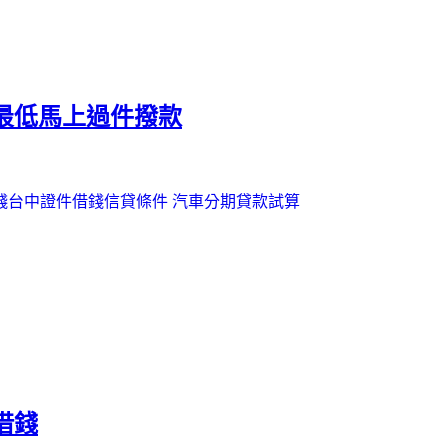
最低馬上過件撥款
錢
台中證件借錢
信貸條件
汽車分期貸款試算
借錢