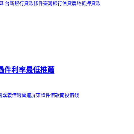
算
台新銀行貸款條件
臺灣銀行信貸
農地抵押貸款
過件利率最低推薦
錢
嘉義借錢管道
屏東證件借款
南投借錢