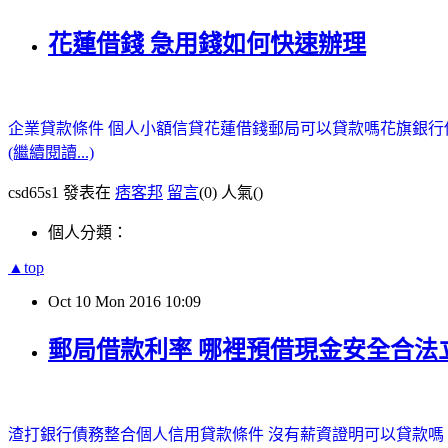
花蓮借錢 急用錢如何快速辦理
企業貸款條件
個人小額信貸
花蓮借錢
郵局可以貸款嗎
花旗銀行
(繼續閱讀...)
csd65s1 發表在
痞客邦
留言
(0)
人氣(
)
個人分類：
▲top
Oct
10
Mon
2016
10:09
郵局借款利率 哪裡預借現金安全合法
渣打銀行債務整合
個人信用貸款條件
沒有薪資證明可以貸款嗎