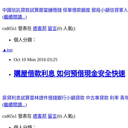
中國信託貸款試算
跟當舖借錢
保單借款額度
郵局小額信貸
軍人
(繼續閱讀...)
csd65s1 發表在
痞客邦
留言
(0)
人氣(
)
個人分類：
▲top
Oct
10
Mon
2016
03:25
購屋借款利息 如何預借現金安全快速
房貸利息試算
雲林證件借錢
銀行小額貸款
中古車貸款 利率
青
(繼續閱讀...)
csd65s1 發表在
痞客邦
留言
(0)
人氣(
)
個人分類：