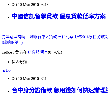
Oct
10
Mon
2016
08:13
中國信託留學貸款 優惠貸款低率方案
青年購屋補助
土地銀行軍人貸款
車貸利率比較2016
原住民微笑
(繼續閱讀...)
csd65s1 發表在
痞客邦
留言
(0)
人氣(
)
個人分類：
▲top
Oct
10
Mon
2016
07:16
台中身分證借款 急用錢如何快速辦理