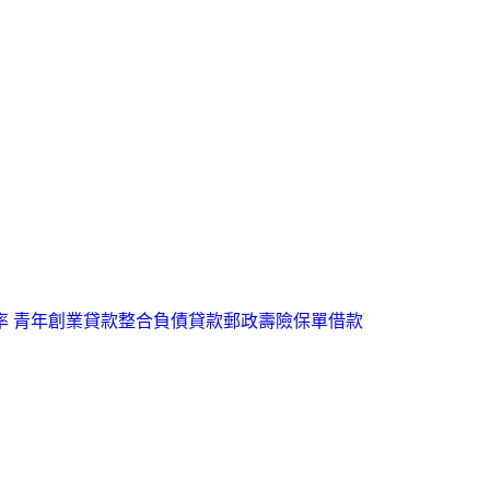
率
青年創業貸款
整合負債貸款
郵政壽險保單借款