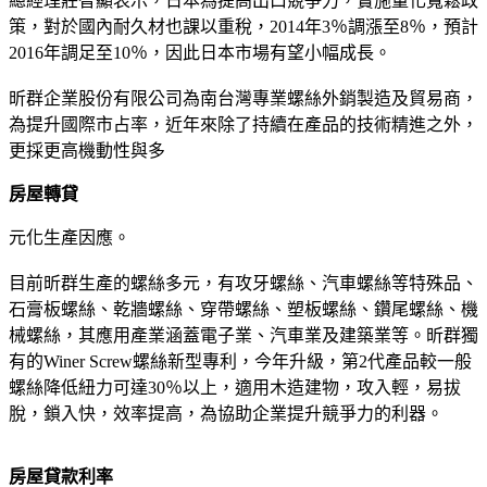
總經理莊智顯表示，日本為提高出口競爭力，實施量化寬鬆政
策，對於國內耐久材也課以重稅，2014年3％調漲至8％，預計
2016年調足至10％，因此日本市場有望小幅成長。
昕群企業股份有限公司為南台灣專業螺絲外銷製造及貿易商，
為提升國際市占率，近年來除了持續在產品的技術精進之外，
更採更高機動性與多
房屋轉貸
元化生產因應。
目前昕群生產的螺絲多元，有攻牙螺絲、汽車螺絲等特殊品、
石膏板螺絲、乾牆螺絲、穿帶螺絲、塑板螺絲、鑽尾螺絲、機
械螺絲，其應用產業涵蓋電子業、汽車業及建築業等。昕群獨
有的Winer Screw螺絲新型專利，今年升級，第2代產品較一般
螺絲降低紐力可達30％以上，適用木造建物，攻入輕，易拔
脫，鎖入快，效率提高，為協助企業提升競爭力的利器。
房屋貸款利率