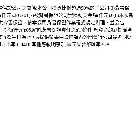
2)與提供背書保證公司之關係:本公司投資比例超過50%的子公司(3)背書保
仟元):305201(7)被背書保證公司實際動支金額(仟元):0(8)本次新
款提供背書保證，依本公司背書保證作業程式規定辦理，並公告
盈虧金額(仟元):05.解除背書保證責任之:(1)條件:融資合約到期並全
2018.迄事實發生日為止，A提供背書保證餘額占公開發行公司最近期財
6.0410.其他應敘明事項:歐元兌台幣匯率36.8