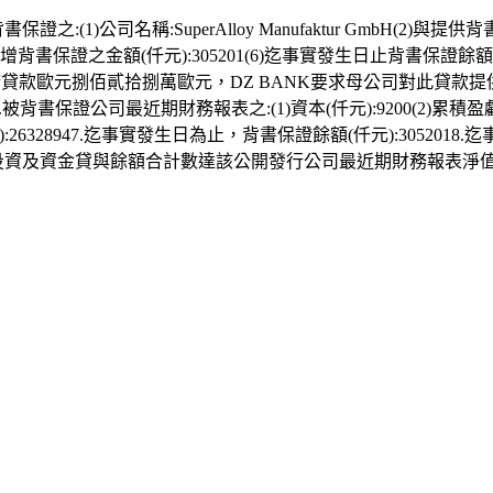
保證之:(1)公司名稱:SuperAlloy Manufaktur GmbH(
本次新增背書保證之金額(仟元):305201(6)迄事實發生日止背書保證餘額(
K申請貸款歐元捌佰貳拾捌萬歐元，DZ BANK要求母公司對此貸
4.被背書保證公司最近期財務報表之:(1)資本(仟元):9200(2)累積
):26328947.迄事實發生日為止，背書保證餘額(仟元):305
投資及資金貸與餘額合計數達該公開發行公司最近期財務報表淨值之比率: