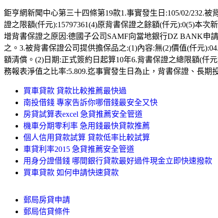
鉅亨網新聞中心第三十四條第19款1.事實發生日:105/02/232.被背書
證之限額(仟元):15797361(4)原背書保證之餘額(仟元):0(5)
增背書保證之原因:德國子公司SAMF向當地銀行DZ BAN
之。3.被背書保證公司提供擔保品之:(1)內容:無(2)價值(仟元):0
額清償。(2)日期:正式簽約日起算10年6.背書保證之總限額(仟元
務報表淨值之比率:5.809.迄事實發生日為止，背書保證、長期
買車貸款 貸款比較推薦最快過
南投借錢 專家告訴你哪借錢最安全又快
房貸試算表excel 急貸推薦安全管道
機車分期零利率 急用錢最快貸款推薦
個人信用貸款試算 貸款低率比較試算
車貸利率2015 急貸推薦安全管道
用身分證借錢 哪間銀行貸款最好過件現金立即快速撥款
買車貸款 如何申請快速貸款
郵局房貸申請
郵局信貸條件