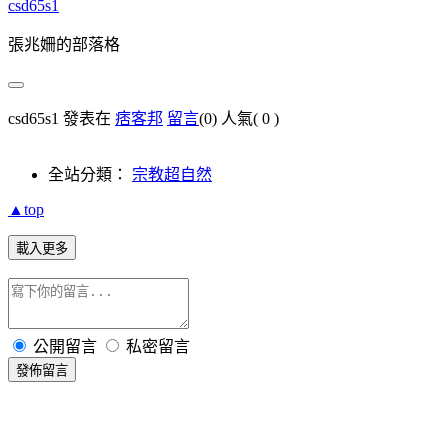
csd65s1
張兆姍的部落格
csd65s1 發表在
痞客邦
留言
(0)
人氣(
0
)
全站分類：
宗教超自然
▲top
載入更多
公開留言
私密留言
發佈留言