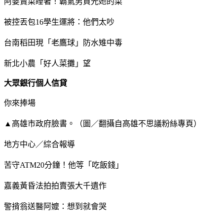
阿婆賣菜睡著！霸氣男買光她的菜
被控丟包16學生運將：他們太吵
台南稻田現「老鷹球」防水雉中毒
新北小農「好人菜攤」望
大眾銀行個人信貸
你來捧場
▲高雄市政府臉書。（圖／翻攝自高雄不思議粉絲專頁）
地方中心／綜合報導
苦守ATM20分鐘！他等「吃飯錢」
嘉義黃昏法拍拍賣張大千遺作
警揹翁送醫阿嬤：想到就會哭