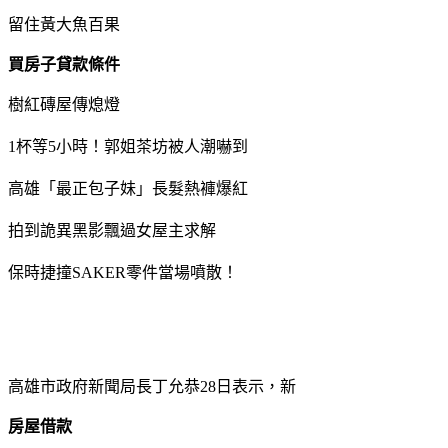
留住黃大魚百果
買房子貸款條件
樹紅磚屋傳熄燈
1杯等5小時！郭姐茶坊被人潮嚇到
高雄「最正包子妹」長髮熱褲爆紅
拍到詭異黑影飄過女屋主求解
保時捷撞SAKER零件當場噴散！
高雄市政府新聞局長丁允恭28日表示，新
房屋借款