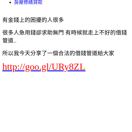
房屋修繕貸款
有金錢上的困擾的人很多
很多人急用錢卻求助無門 有時候就走上不好的借錢
管道..
所以我今天分享了一個合法的借錢管道給大家
http://goo.gl/URy8ZL
Yahoo奇摩 網頁搜尋
首頁信箱新聞股市氣象運動名人娛樂App下載購物中心商城拍賣更多
Yahoo
查詢詞
貸款借錢
搜尋
網頁
知識+