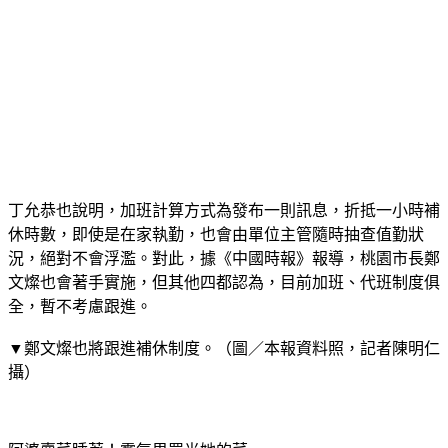
形象看得見，業績自然翻漲！直接登首頁，行動+電腦同時曝光，就選雅虎原生廣告！
OK忠訓貸款
俱備多家信用貸款銀行案例，提供您完整的諮詢服務。
貸款問題輕鬆解決 台北聯大當舖
缺錢怎麼辦？提供汽車借款、支票借錢等貸款服務，快速放款，解決資金燃眉之急！
房地貸款找峻德 最快當天貸
資金需求，放心交給峻德！超低利專案，再創房地價值，諮詢專線，全年無休！
查詢詞
貸款借錢
搜尋
Yahoo 奇摩服務中心建議隱私權政策服務條款廣告
丁允恭也說明，加班計算方式為發布一則訊息，折抵一小時補
休時數，即使是在家執勤，也會由單位主管隨時抽查值勤狀
況，絕對不會浮濫。對此，據《中國時報》報導，桃園市長鄭
文燦也會著手實施，但其他四都認為，目前加班、代班制度俱
全，暫不考慮跟進。
▼鄭文燦也將跟進補休制度。（圖／本報資料照，記者陳明仁
攝）